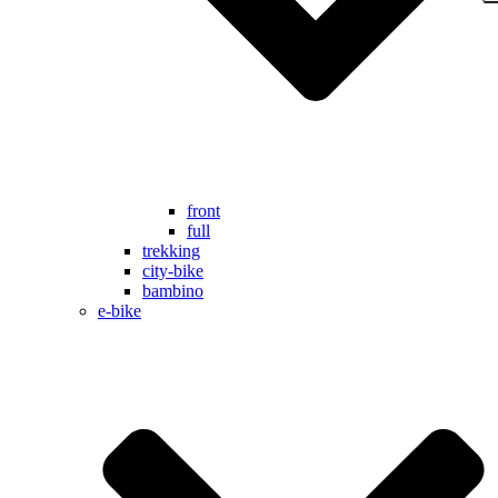
front
full
trekking
city-bike
bambino
e-bike