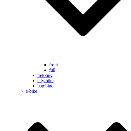
front
full
trekking
city-bike
bambino
e-bike