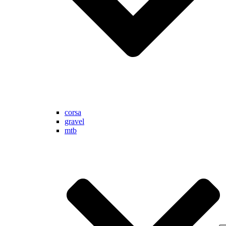
corsa
gravel
mtb