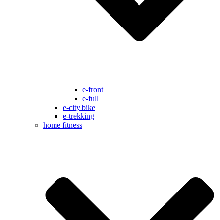
e-front
e-full
e-city bike
e-trekking
home fitness