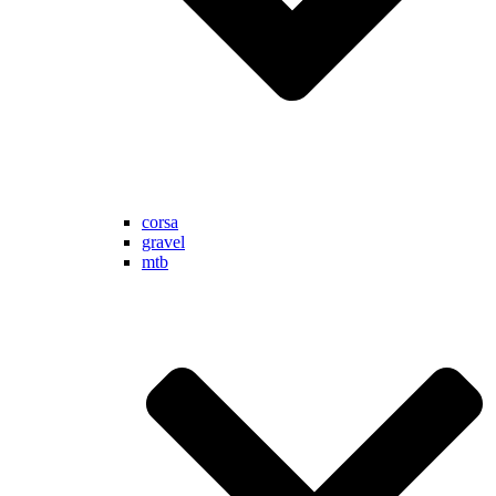
corsa
gravel
mtb