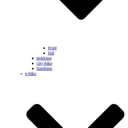
front
full
trekking
city-bike
bambino
e-bike