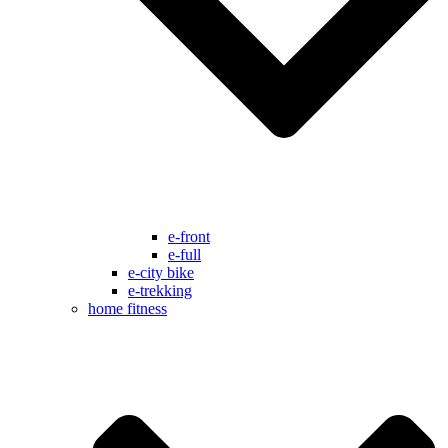
e-front
e-full
e-city bike
e-trekking
home fitness