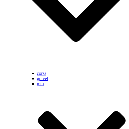
corsa
gravel
mtb