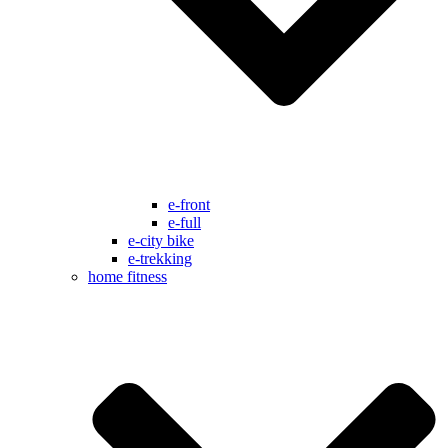
e-front
e-full
e-city bike
e-trekking
home fitness